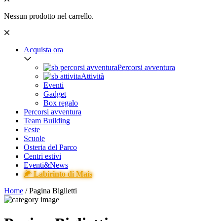
Nessun prodotto nel carrello.
Acquista ora
Percorsi avventura
Attività
Eventi
Gadget
Box regalo
Percorsi avventura
Team Building
Feste
Scuole
Osteria del Parco
Centri estivi
Eventi&News
🌽 Labirinto di Mais
Home
/ Pagina Biglietti