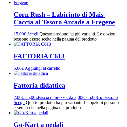
Corn Rush – Labirinto di Mais |
Caccia al Tesoro Arcade a Fregene
15,00
€
Scegli
Questo prodotto ha più varianti. Le opzioni
possono essere scelte nella pagina del prodotto
FATTORIA C613
5,00
€
Aggiungi al carrello
Fattoria didattica
2,00
€
-
5,00
€
Fascia di prezzo: da 2,00€ a 5,00€
a persona
Scegli
Questo prodotto ha più varianti. Le opzioni possono
essere scelte nella pagina del prodotto
Go-Kart a pedali