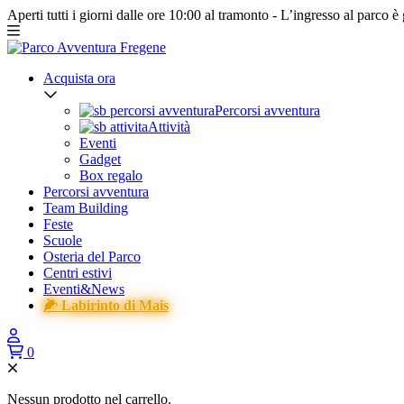
Aperti tutti i giorni dalle ore 10:00 al tramonto -
L’ingresso al parco è 
Acquista ora
Percorsi avventura
Attività
Eventi
Gadget
Box regalo
Percorsi avventura
Team Building
Feste
Scuole
Osteria del Parco
Centri estivi
Eventi&News
🌽 Labirinto di Mais
0
Nessun prodotto nel carrello.