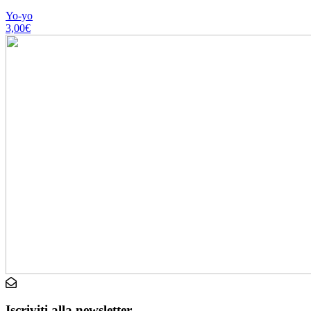
Yo-yo
3,00
€
Iscriviti alla newsletter