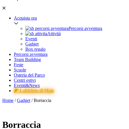
Acquista ora
Percorsi avventura
Attività
Eventi
Gadget
Box regalo
Percorsi avventura
Team Building
Feste
Scuole
Osteria del Parco
Centri estivi
Eventi&News
🌽 Labirinto di Mais
Home
/
Gadget
/ Borraccia
Borraccia