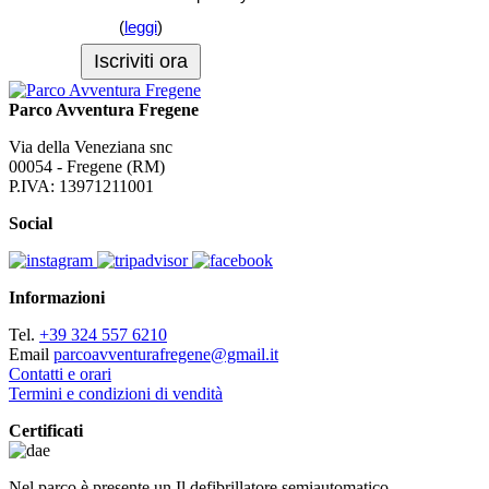
(
leggi
)
Parco Avventura Fregene
Via della Veneziana snc
00054 - Fregene (RM)
P.IVA: 13971211001
Social
Informazioni
Tel.
+39 324 557 6210
Email
parcoavventurafregene@gmail.it
Contatti e orari
Termini e condizioni di vendità
Certificati
Nel parco è presente un Il defibrillatore semiautomatico