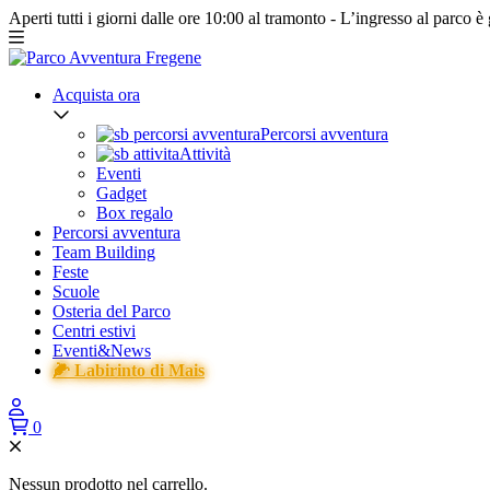
Aperti tutti i giorni dalle ore 10:00 al tramonto -
L’ingresso al parco è 
Acquista ora
Percorsi avventura
Attività
Eventi
Gadget
Box regalo
Percorsi avventura
Team Building
Feste
Scuole
Osteria del Parco
Centri estivi
Eventi&News
🌽 Labirinto di Mais
0
Nessun prodotto nel carrello.