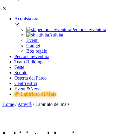
Acquista ora
Percorsi avventura
Attività
Eventi
Gadget
Box regalo
Percorsi avventura
Team Building
Feste
Scuole
Osteria del Parco
Centri estivi
Eventi&News
🌽 Labirinto di Mais
Home
/
Attività
/ Labirinto del mais