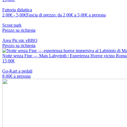
Fattoria didattica
2,00
€
-
5,00
€
Fascia di prezzo: da 2,00€ a 5,00€
a persona
Scout park
Prezzo su richiesta
Area Pic-nic eBBQ
Prezzo su richiesta
Notte senza Fine — Mais Labyrinth | Esperienza Horror vicino Roma
15,00
€
Go-Kart a pedali
8,00
€
a persona