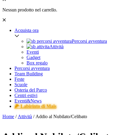
Nessun prodotto nel carrello.
Acquista ora
Percorsi avventura
Attività
Eventi
Gadget
Box regalo
Percorsi avventura
Team Building
Feste
Scuole
Osteria del Parco
Centri estivi
Eventi&News
🌽 Labirinto di Mais
Home
/
Attività
/ Addio al Nubilato/Celibato